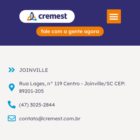
Sobre Nós
fale com a gente agora
JOINVILLE
Rua Lages, n° 119 Centro - Joinville/SC CEP:
89201-205
(47) 3025-2844
contato@cremest.com.br